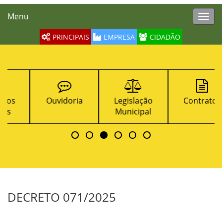
Menu
Toggl
navig
PRINCIPAIS
EMPRESA
CIDADÃO
Ouvidoria
Legislação
Contratos
Municipal
DECRETO 071/2025