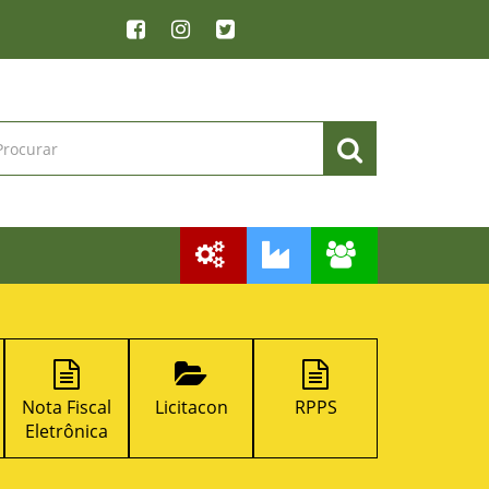
Licitacon
RPPS
Emissão de
SIC
DAM na Web