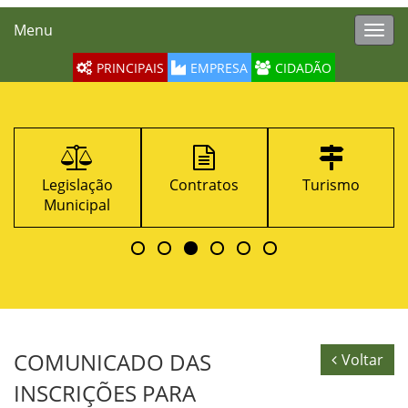
Menu
Toggl
navig
PRINCIPAIS
EMPRESA
CIDADÃO
Legislação
Contratos
Turismo
Municipal
COMUNICADO DAS
Voltar
INSCRIÇÕES PARA