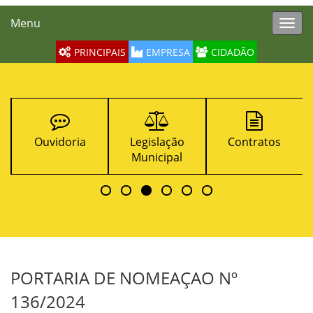
Menu
Toggl
navig
PRINCIPAIS
EMPRESA
CIDADÃO
oria
Legislação
Contratos
Turismo
Municipal
PORTARIA DE NOMEAÇAO Nº
136/2024