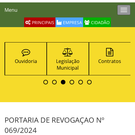
Menu
Toggl
navig
PRINCIPAIS
EMPRESA
CIDADÃO
Ouvidoria
Legislação
Contratos
Municipal
PORTARIA DE REVOGAÇAO Nº
069/2024