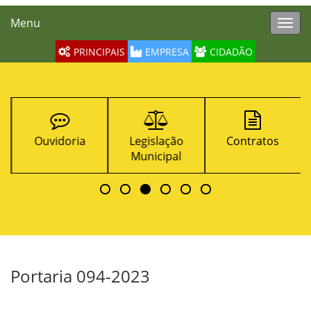
Menu
Toggl
navig
PRINCIPAIS
EMPRESA
CIDADÃO
Ouvidoria
Legislação
Contratos
Municipal
Portaria 094-2023