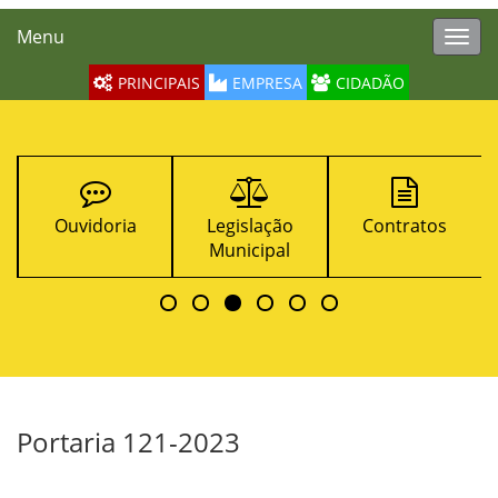
Menu
Toggl
navig
PRINCIPAIS
EMPRESA
CIDADÃO
Ouvidoria
Legislação
Contratos
Municipal
Portaria 121-2023