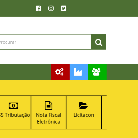
o
Nota Fiscal
Licitacon
RPPS
Emissão de
Eletrônica
DAM na We