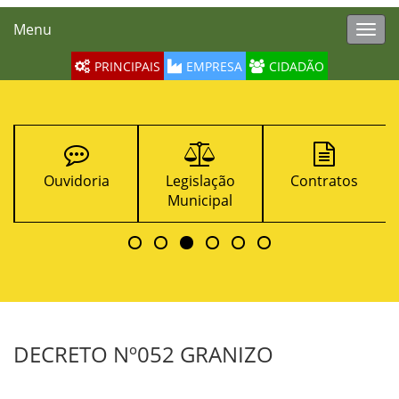
Menu
Toggl
navig
PRINCIPAIS
EMPRESA
CIDADÃO
Ouvidoria
Legislação
Contratos
T
Municipal
DECRETO Nº052 GRANIZO