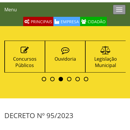
Menu
Toggl
navig
PRINCIPAIS
EMPRESA
CIDADÃO
Ouvidoria
Legislação
Contratos
Municipal
DECRETO Nº 95/2023