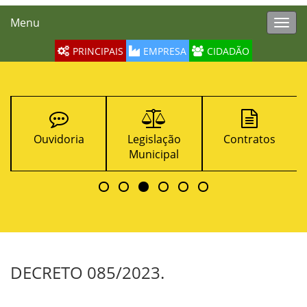
Menu
Toggl
navig
PRINCIPAIS
EMPRESA
CIDADÃO
Ouvidoria
Legislação
Contratos
Municipal
DECRETO 085/2023.