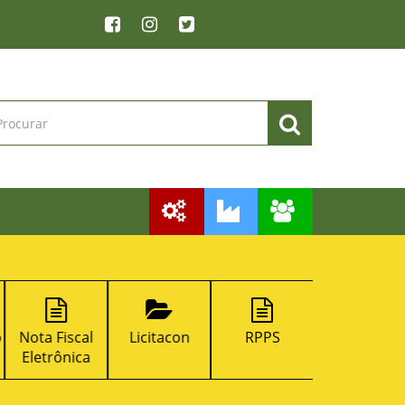
o
Nota Fiscal
Licitacon
RPPS
Emissão de
Eletrônica
DAM na We