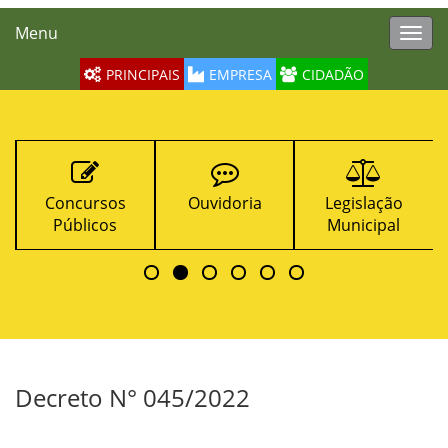
Menu
Toggl
navig
PRINCIPAIS
EMPRESA
CIDADÃO
Ouvidoria
Legislação
Contratos
Municipal
Decreto N° 045/2022