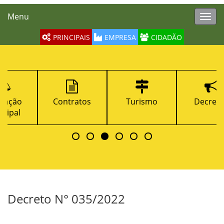
Menu
Toggl
navig
PRINCIPAIS
EMPRESA
CIDADÃO
Contratos
Turismo
Decretos
Decreto N° 035/2022