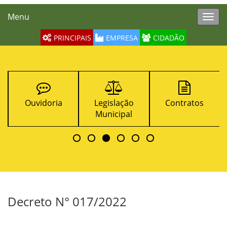
Menu
Toggl
navig
PRINCIPAIS
EMPRESA
CIDADÃO
Ouvidoria
Legislação
Contratos
Municipal
Decreto N° 017/2022