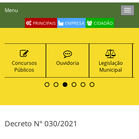
Menu
Toggl
navig
PRINCIPAIS
EMPRESA
CIDADÃO
Ouvidoria
Legislação
Contratos
Municipal
Decreto N° 030/2021