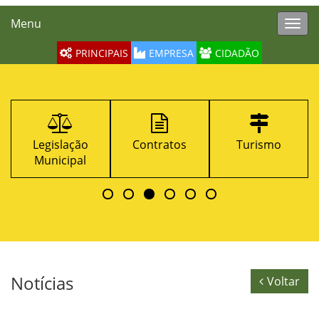
Menu
Toggl
navig
PRINCIPAIS
EMPRESA
CIDADÃO
Contratos
Turismo
Decretos
Notícias
Voltar