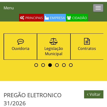
Menu
Toggl
navig
PRINCIPAIS
EMPRESA
CIDADÃO
Ouvidoria
Legislação
Contratos
Municipal
PREGÃO ELETRONICO
Voltar
31/2026