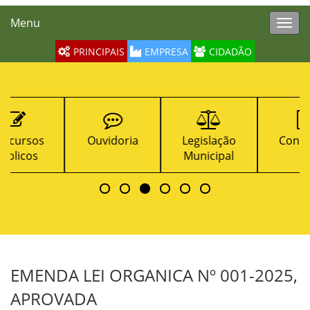
Menu
Toggl
navig
PRINCIPAIS
EMPRESA
CIDADÃO
Ouvidoria
Legislação
Contratos
Municipal
EMENDA LEI ORGANICA Nº 001-2025,
APROVADA