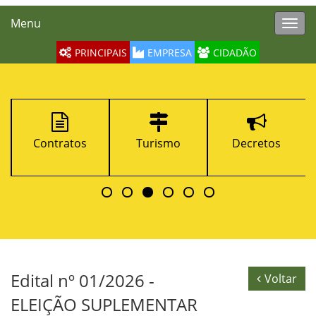
Menu
Toggl
navig
PRINCIPAIS
EMPRESA
CIDADÃO
Contratos
Turismo
Decretos
Edital nº 01/2026 -
Voltar
ELEIÇÃO SUPLEMENTAR